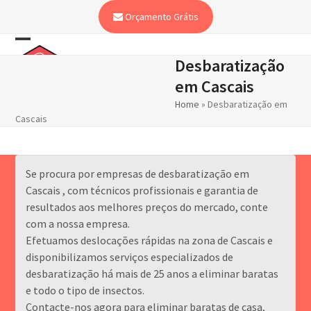
Skip
Orçamento Grátis
to
content
Open
Close
Desbaratização
mobile
mobile
em Cascais
menu
menu
Home
»
Desbaratização em
Cascais
Se procura por empresas de desbaratização em
Cascais , com técnicos profissionais e garantia de
resultados aos melhores preços do mercado, conte
com a nossa empresa.
Efetuamos deslocações rápidas na zona de Cascais e
disponibilizamos serviços especializados de
desbaratização há mais de 25 anos a eliminar baratas
e todo o tipo de insectos.
Contacte-nos agora para eliminar baratas de casa,