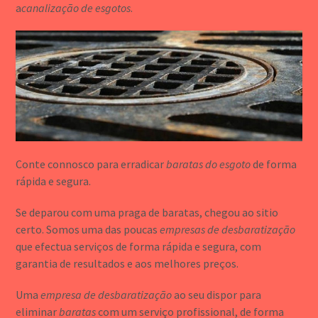
a
canalização de esgotos
.
Conte connosco para erradicar
baratas do esgoto
de forma
rápida e segura.
Se deparou com uma praga de baratas, chegou ao sitio
certo. Somos uma das poucas
empresas de desbaratização
que efectua serviços de forma rápida e segura, com
garantia de resultados e aos melhores preços.
Uma
empresa de desbaratização
ao seu dispor para
eliminar
baratas
com um serviço profissional, de forma