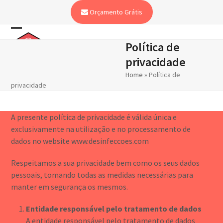
Skip
Orçamento Grátis
to
content
Open
Close
Política de
mobile
mobile
privacidade
menu
menu
Home
»
Política de
privacidade
A presente política de privacidade é válida única e
exclusivamente na utilização e no processamento de
dados no website www.desinfeccoes.com
Respeitamos a sua privacidade bem como os seus dados
pessoais, tomando todas as medidas necessárias para
manter em segurança os mesmos.
Entidade responsável pelo tratamento de dados
A entidade responsável pelo tratamento de dados