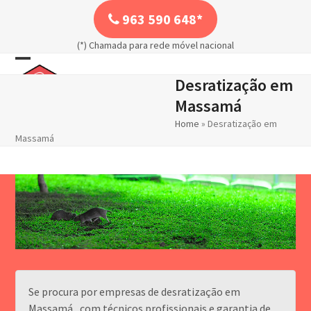
Skip
963 590 648*
to
content
(*) Chamada para rede móvel nacional
Open
Close
Desratização em
mobile
mobile
Massamá
menu
menu
Home
»
Desratização em
Massamá
Se procura por empresas de desratização em
Massamá , com técnicos profissionais e garantia de