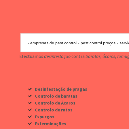
empresas de pest control
pest control preços
servi
Efectuamos
desinfestação
contra
baratas
,
ácaros
,
formi
Desinfestação de pragas
Controlo de baratas
Controlo de Ácaros
Controlo de ratos
Expurgos
Exterminações