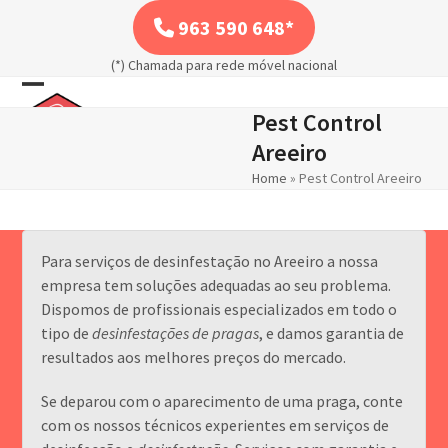
Skip
963 590 648*
to
content
(*) Chamada para rede móvel nacional
Open
Close
Pest Control
mobile
mobile
Areeiro
menu
menu
Home
»
Pest Control Areeiro
Para serviços de desinfestação no Areeiro a nossa
empresa tem soluções adequadas ao seu problema.
Dispomos de profissionais especializados em todo o
tipo de
desinfestações de pragas
, e damos garantia de
resultados aos melhores preços do mercado.
Se deparou com o aparecimento de uma praga, conte
com os nossos técnicos experientes em serviços de