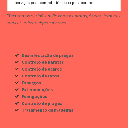
serviços pest control
técnicos pest control
Efectuamos
desinfestação
contra
baratas
,
ácaros
,
formigas
brancas
,
ratos, pulgas
e
moscas
.
Desinfestação de pragas
Controlo de baratas
Controlo de Ácaros
Controlo de ratos
Expurgos
Exterminações
Fumigações
Controlo de pragas
Tratamento de madeiras