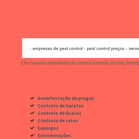
empresas de pest control
pest control preços
servi
Efectuamos
desinfestação
contra
baratas
,
ácaros
,
formi
Desinfestação de pragas
Controlo de baratas
Controlo de Ácaros
Controlo de ratos
Expurgos
Exterminações