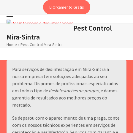
Skip
Orçamento Grátis
to
content
Open
Close
Pest Control
mobile
mobile
Mira-Sintra
menu
menu
Home
»
Pest Control Mira-Sintra
Para serviços de desinfestação em Mira-Sintra a
nossa empresa tem soluções adequadas ao seu
problema. Dispomos de profissionais especializados
em todo o tipo de
desinfestações de pragas
, e damos
garantia de resultados aos melhores preços do
mercado.
Se deparou com o aparecimento de uma praga, conte
com os nossos técnicos experientes em serviços de
desinfecção e
desinfestação
. Serviços com garantia e