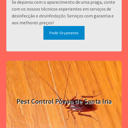
Se deparou com o aparecimento de uma praga, conte
com os nossos técnicos experientes em serviços de
desinfecção e
desinfestação
. Serviços com garantia e
aos melhores preços!
Pedir Orçamento
Empresa Especializada
Para serviços profissionais e a baixo custo somos a
Pest Control Póvoa de Santa Iria
sua melhor opção. Peça agora um orçamento grátis.
Contactar