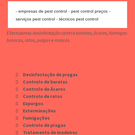
empresas de pest control
pest control preços
serviços pest control
técnicos pest control
Efectuamos
desinfestação
contra
baratas
,
ácaros
,
formigas
brancas
,
ratos, pulgas
e
moscas
.
Desinfestação de pragas
Controlo de baratas
Controlo de Ácaros
Controlo de ratos
Expurgos
Exterminações
Fumigações
Controlo de pragas
Tratamento de madeiras