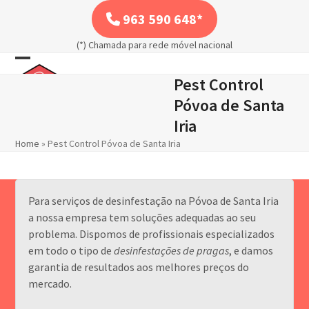
Skip
963 590 648*
to
content
(*) Chamada para rede móvel nacional
Open
Close
Pest Control
mobile
mobile
Póvoa de Santa
menu
menu
Iria
Home
»
Pest Control Póvoa de Santa Iria
Para serviços de desinfestação na Póvoa de Santa Iria
a nossa empresa tem soluções adequadas ao seu
problema. Dispomos de profissionais especializados
em todo o tipo de
desinfestações de pragas
, e damos
garantia de resultados aos melhores preços do
mercado.